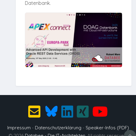
Datenbank.
Impressum
-
Datenschutzerklärung
-
Speaker-Infos (PDF)
© 2026
Databee - Die IT-Architekten
. All rights reserved.