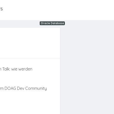
TS
ORDS
Oracle Database
Oracle
 Talk: wie werden
h beim DOAG Dev Community