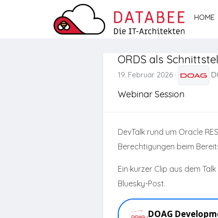
HOME
ORDS als Schnittstel
19. Februar 2026
·
D
Webinar Session
DevTalk rund um Oracle REST
Berechtigungen beim Bereits
Ein kurzer Clip aus dem Tal
Bluesky-Post.